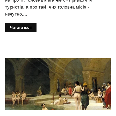
не про ті, головна мета яких - привабити
туристів, а про такі, чия головна місія -
нечутно,...
Читати далі