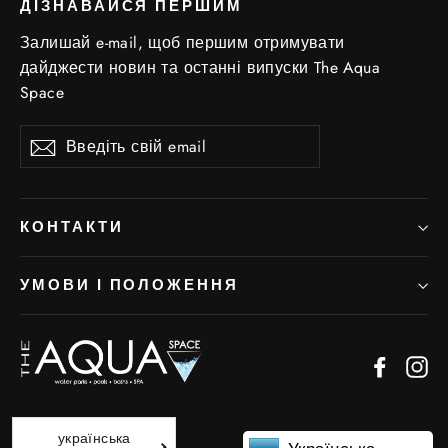
ДІЗНАВАЙСЯ ПЕРШИМ
Залишай e-mail, щоб першим отримувати
дайджести новин та останні випуски The Aqua
Space
Введіть
Підписатись
свій
email
КОНТАКТИ
УМОВИ І ПОЛОЖЕННЯ
Facebo
In
Powered by Shopify
українська