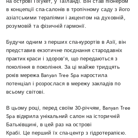
на острові Пхукет, у Таїланді. Він став піонером
в концепції спа-салонів в тропічному саду з його
азіатськими терапіями і акцентом на духовній,
розумовій та фізичній гармонії.
Будучи одним з перших спа-курортів в Азії, він
представив екзотичне поєднання стародавніх
практик краси і здоров'я, що передаються з
покоління в покоління. За ці майже тридцять
років мережа
Banyan Tree Spa наростила
потенціал і розрослася в мережу закладів по
всьому світові.
В цьому році, перед своїм 30-річчям, Banyan Tree
Spa відкрила унікальний салон на історичній
Батьківщині, в цей раз на острові
Крабі. Це перший їх спа-центр з гідротерапією.