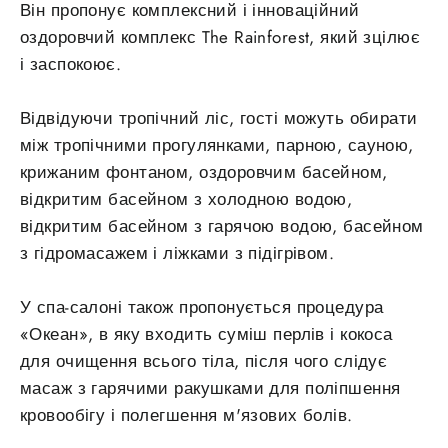
Він пропонує комплексний і інноваційний
оздоровчий комплекс The Rainforest, який зцілює
і заспокоює.
Відвідуючи тропічний ліс, гості можуть обирати
між тропічними прогулянками, парною, сауною,
крижаним фонтаном, оздоровчим басейном,
відкритим басейном з холодною водою,
відкритим басейном з гарячою водою, басейном
з гідромасажем і ліжками з підігрівом.
У спа-салоні також пропонується процедура
«Океан», в яку входить суміш перлів і кокоса
для очищення всього тіла, після чого слідує
масаж з гарячими ракушками для поліпшення
кровообігу і полегшення м'язових болів.