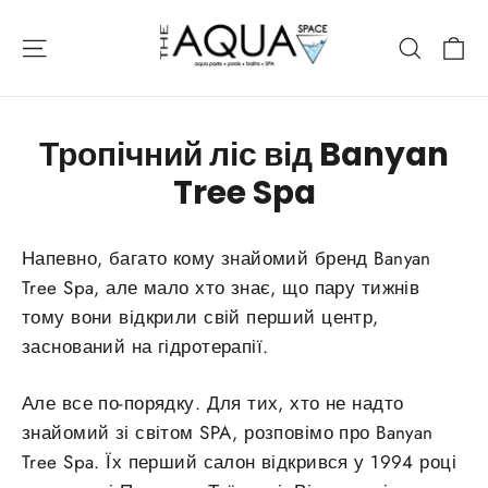
Пропустити
К
Навігація
Резуль
Тропічний ліс від Banyan
Tree Spa
Напевно, багато кому знайомий бренд
Banyan
Tree Spa, але мало хто знає, що пару тижнів
тому вони відкрили свій перший центр,
заснований на гідротерапії.
Але все по-порядку. Для тих, хто не надто
знайомий зі світом SPA, розповімо про
Banyan
Tree Spa. Їх перший салон відкрився у
1994 році